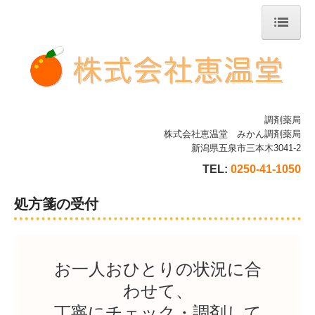
ホーム
当薬局について
会社案内
調剤薬局
株式会社恵温堂 みかん調剤薬局
新潟県五泉市三本木3041-2
みかん調剤薬局
TEL:
0250-41-1050
りんご薬局
処方箋の受付
はづき調剤薬局 万代店
処方箋の受付
お一人おひとりの状況に合
わせて、

丁寧にチェック・調剤して